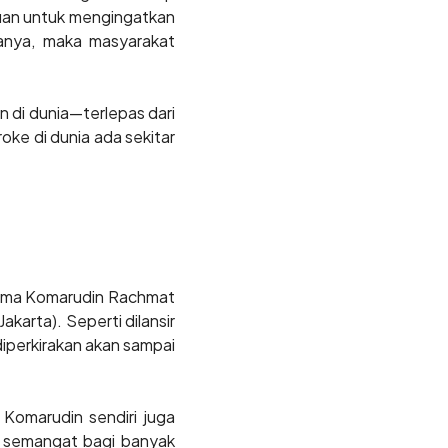
ujuan untuk mengingatkan
yanya, maka masyarakat
 di dunia—terlepas dari
oke di dunia ada sekitar
nama Komarudin Rachmat
karta). Seperti dilansir
diperkirakan akan sampai
Komarudin sendiri juga
n semangat bagi banyak