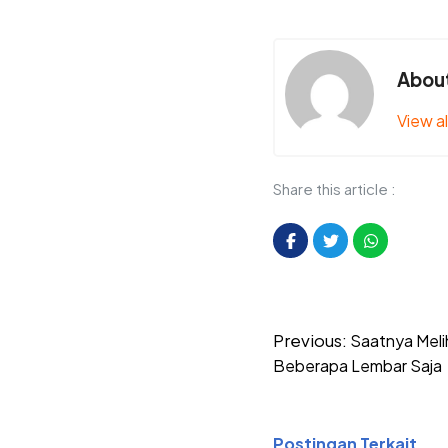
Hari Stroke Dunia
About
View al
Share this article :
Post
Previous:
Saatnya Meli
navigation
Beberapa Lembar Saja
Postingan Terkait