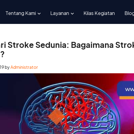
ye Hari Stroke Sedunia: Bagaimana Stroke Bisa Disembuhkan?
Tentang Kami
Layanan
Kilas Kegiatan
Blo
i Stroke Sedunia: Bagaimana Strok
n?
19
by
Administrator