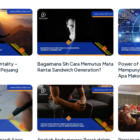
tality –
Bagaimana Sih Cara Memutus Mata
Power of 
Pejuang
Rantai Sandwich Generation?
Mempunya
Apa Maks
enjadi Agen
Apakah Anda merasa Berat dalam
Persiapan