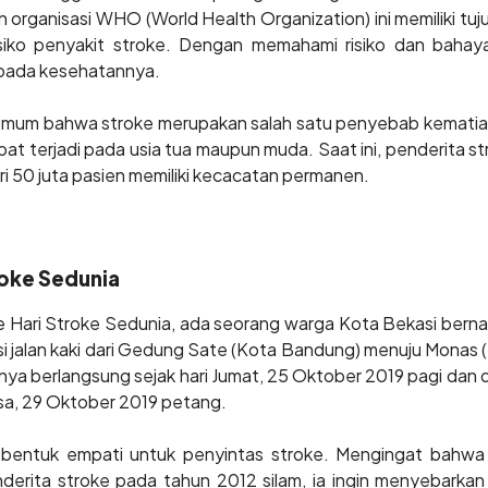
 organisasi WHO (World Health Organization) ini memiliki t
siko penyakit stroke. Dengan memahami risiko dan baha
i pada kesehatannya.
umum bahwa stroke merupakan salah satu penyebab kematian
pat terjadi pada usia tua maupun muda. Saat ini, penderita str
ari 50 juta pasien memiliki kecacatan permanen.
oke Sedunia
 Hari Stroke Sedunia, ada seorang warga Kota Bekasi ber
i jalan kaki dari Gedung Sate (Kota Bandung) menuju Monas (Ja
nya berlangsung sejak hari Jumat, 25 Oktober 2019 pagi dan 
asa, 29 Oktober 2019 petang.
i bentuk empati untuk penyintas stroke. Mengingat bahwa 
erita stroke pada tahun 2012 silam, ia ingin menyebarka