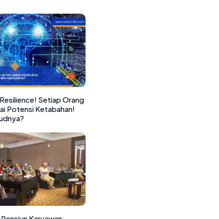
Resilience! Setiap Orang
i Potensi Ketabahan!
udnya?
 Pensiun Karyawan