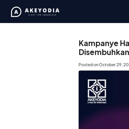
Home
/
Coaching
/
Kampan
Kampanye Har
Disembuhka
Posted on
October 29, 20