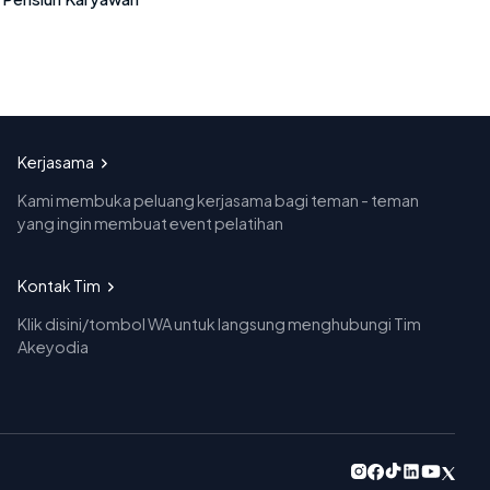
Kerjasama
Kami membuka peluang kerjasama bagi teman - teman
yang ingin membuat event pelatihan
Kontak Tim
Klik disini/tombol WA untuk langsung menghubungi Tim
Akeyodia