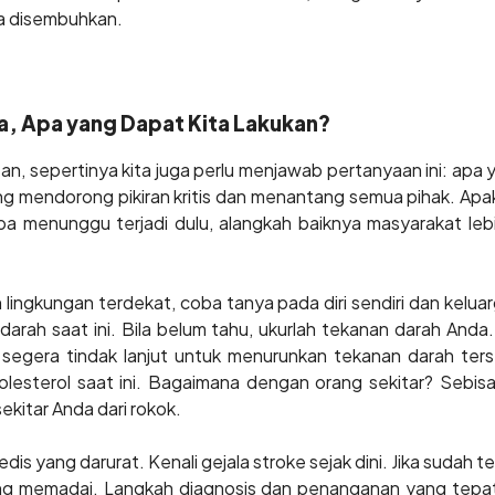
a disembuhkan.
a, Apa yang Dapat Kita Lakukan?
n, sepertinya kita juga perlu menjawab pertanyaan ini: apa 
 mendorong pikiran kritis dan menantang semua pihak. Apak
a menunggu terjadi dulu, alangkah baiknya masyarakat leb
dan lingkungan terdekat, coba tanya pada diri sendiri dan kelu
darah saat ini. Bila belum tahu, ukurlah tekanan darah And
h segera tindak lanjut untuk menurunkan tekanan darah ters
olesterol saat ini. Bagaimana dengan orang sekitar? Sebisa 
kitar Anda dari rokok.
dis yang darurat. Kenali gejala stroke sejak dini. Jika sudah t
ang memadai. Langkah diagnosis dan penanganan yang tepat