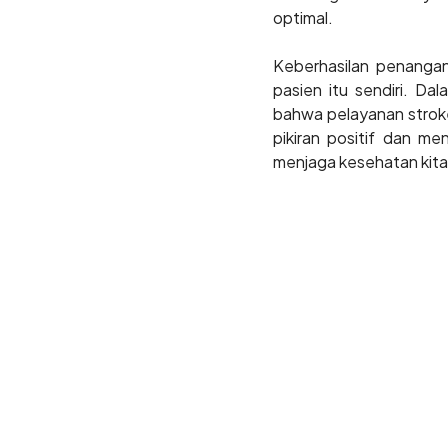
optimal.
Keberhasilan penangan
pasien itu sendiri. Da
bahwa pelayanan stroke
pikiran positif dan 
menjaga kesehatan kita 
Terkait kata kunci:
Hari Stroke Sedunia 20
Hari Stroke Sedunia