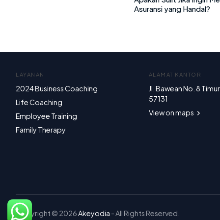
Asuransi yang Handal?
LAYANAN
ALAMAT KANTOR
2024 Business Coaching
Jl. Bawean No. 8 Timu
57131
Life Coaching
View on maps
Employee Training
Family Therapy
Copyright © 2026
Akeyodia
- All Rights Reserved.