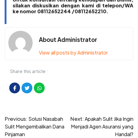
silakan diskusikan dengan kami di telepon/WA
ke nomor 08112652244 /08112652210.
About Administrator
View all posts by Administrator
Share this article :
Post
Previous:
Next:
Solusi Nasabah
Apakah Sulit Jika Ingin
navigation
Sulit Mengembalikan Dana
Menjadi Agen Asuransi yang
Pinjaman
Handal?