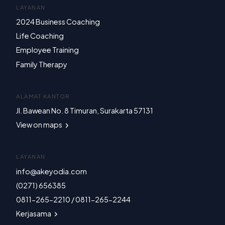
LAYANAN
2024 Business Coaching
Life Coaching
Employee Training
Family Therapy
ALAMAT KANTOR
Jl. Bawean No. 8 Timuran, Surakarta 57131
View on maps
LAYANAN
info@akeyodia.com
(0271) 656385
0811-265-2210 / 0811-265-2244
Kerjasama