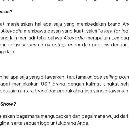
es us?
t menjelaskan hal apa saja yang membedakan brand An
, Akeyodia
membawa pesan yang kuat, yakni
“a key for In
rang lain menjadi tahu bahwa
Akeyodia
merupakan Lembaga 
an solusi sukses untuk
entrepreneur
dan pebisnis dengan 
a lain.
n hal apa saja yang ditawarkan, terutama
unique selling poi
dapat menjelaskan USP
brand
dengan kalimat singkat se
esesuaian antara
brand
dan produk atau jasa yang ditawarkan
d Show?
elaskan bagaimana mengucapkan dan bagaimana wujud dar
ine, serta sebuah logo untuk
brand
Anda.