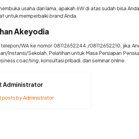
embuka usaha dari lama, apakah 6W di atas sudah bisa Anda 
pat untuk memperbaiki
brand
Anda.
ihan Akeyodia
di telepon/WA ke nomor 08112652244 /08112652210, jika An
aan/Instansi/Sekolah, Pelatihan untuk Masa Persiapan Pensiu
 business coaching
, konsultasi pribadi, dan seminar online.
 Administrator
l posts by Administrator