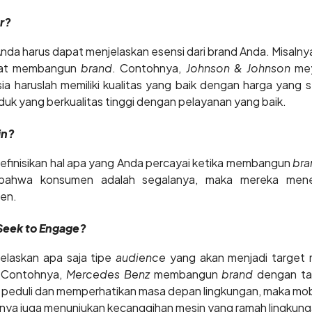
r?
 Anda harus dapat menjelaskan esensi dari brand Anda. Misalny
saat membangun
brand
. Contohnya,
Johnson & Johnson
mey
a haruslah memiliki kualitas yang baik dengan harga yang 
duk yang berkualitas tinggi dengan pelayanan yang baik.
in?
finisikan hal apa yang Anda percayai ketika membangun
bra
bahwa konsumen adalah segalanya, maka mereka menera
en.
Seek to Engage?
elaskan apa saja tipe
audience
yang akan menjadi target 
. Contohnya,
Mercedes Benz
membangun
brand
dengan tar
 peduli dan memperhatikan masa depan lingkungan, maka mob
snya juga menunjukan kecanggihan mesin yang ramah lingkung