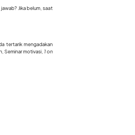
jawab? Jika belum, saat
da tertarik mengadakan
n, Seminar motivasi,
1 on