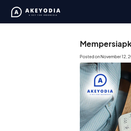
Home
/
Coaching
/
Memper
Mempersiapka
Posted on
November 12, 