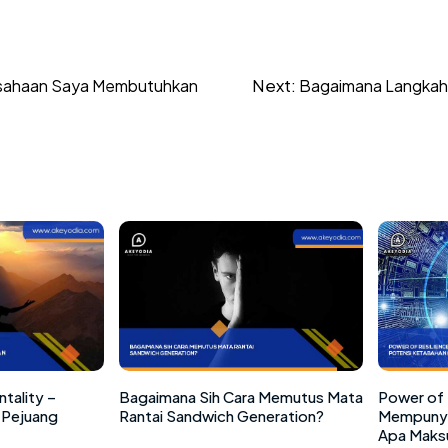
Next:
sahaan Saya Membutuhkan
Bagaimana Langkah 
tality –
Bagaimana Sih Cara Memutus Mata
Power of 
Pejuang
Rantai Sandwich Generation?
Mempunya
Apa Maks