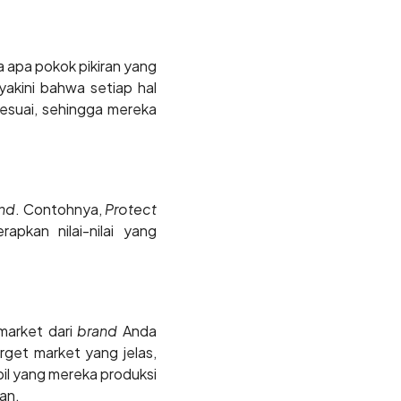
a apa pokok pikiran yang
akini bahwa setiap hal
sesuai, sehingga mereka
nd
. Contohnya,
Protect
pkan nilai-nilai yang
market dari
brand
Anda
get market yang jelas,
il yang mereka produksi
an.