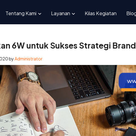
siapkan 6W untuk Sukses Strategi Branding
Tentang Kami
Layanan
Kilas Kegiatan
Blo
n 6W untuk Sukses Strategi Brand
2020
by
Administrator