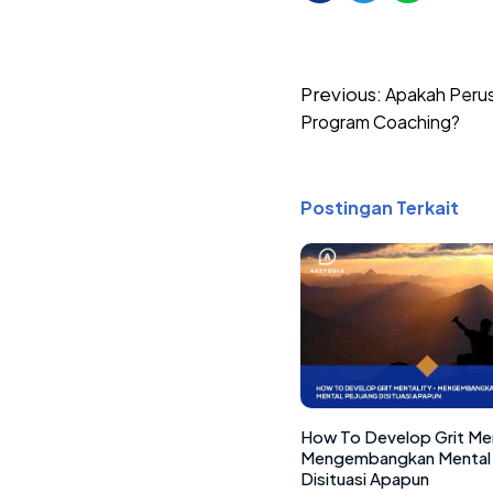
Post
Previous:
Apakah Peru
navigation
Program Coaching?
Postingan Terkait
How To Develop Grit Men
Mengembangkan Mental 
Disituasi Apapun