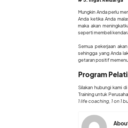
Mungkin Anda perlu men
Anda ketika Anda malas 
maka akan meningkatka
seperti membeli kendara
Semua pekerjaan akan m
sehingga yang Anda la
getaran positif memenuh
Program Pelat
Silakan hubungi kami 
Training untuk Perusah
1 life coaching, 1 on 1
About