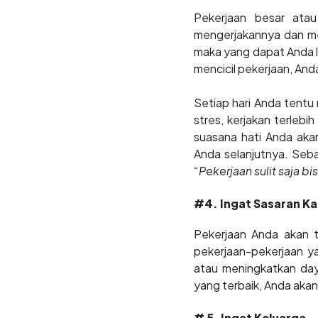
Pekerjaan besar atau
mengerjakannya dan menc
maka yang dapat Anda l
mencicil pekerjaan, And
Setiap hari Anda tentu
stres, kerjakan terlebi
suasana hati Anda aka
Anda selanjutnya. Seba
“Pekerjaan sulit saja b
#4. Ingat Sasaran Ka
Pekerjaan Anda akan t
pekerjaan-pekerjaan y
atau meningkatkan day
yang terbaik, Anda aka
# 5. Ingat Keluarga