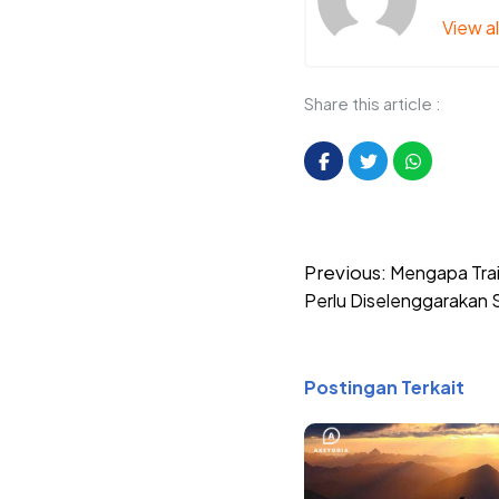
View al
Share this article :
Post
Previous:
Mengapa Trai
navigation
Perlu Diselenggarakan 
Postingan Terkait