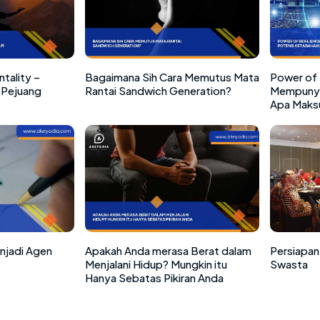
tality –
Bagaimana Sih Cara Memutus Mata
Power of 
Pejuang
Rantai Sandwich Generation?
Mempunya
Apa Maks
enjadi Agen
Apakah Anda merasa Berat dalam
Persiapan
Menjalani Hidup? Mungkin itu
Swasta
Hanya Sebatas Pikiran Anda