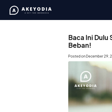
Home
/
Coaching
/
Baca In
Baca Ini Dulu
Beban!
Posted on
December 29, 