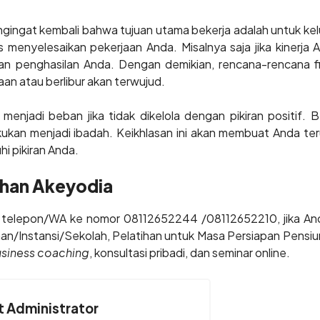
gingat kembali bahwa tujuan utama bekerja adalah untuk kelu
menyelesaikan pekerjaan Anda. Misalnya saja jika kinerja A
n penghasilan Anda. Dengan demikian, rencana-rencana fin
an atau berlibur akan terwujud.
enjadi beban jika tidak dikelola dengan pikiran positif. B
kukan menjadi ibadah. Keikhlasan ini akan membuat Anda te
i pikiran Anda.
ihan Akeyodia
di telepon/WA ke nomor 08112652244 /08112652210, jika An
aan/Instansi/Sekolah, Pelatihan untuk Masa Persiapan Pensiu
 business coaching
, konsultasi pribadi, dan seminar online.
 Administrator