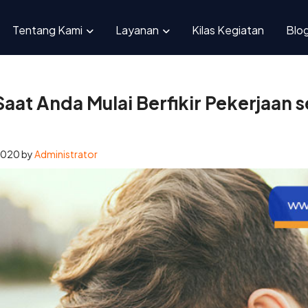
i Dulu Saat Anda Mulai Berfikir Pekerjaan sebagai Beban!
Tentang Kami
Layanan
Kilas Kegiatan
Blo
 Saat Anda Mulai Berfikir Pekerjaan 
2020
by
Administrator