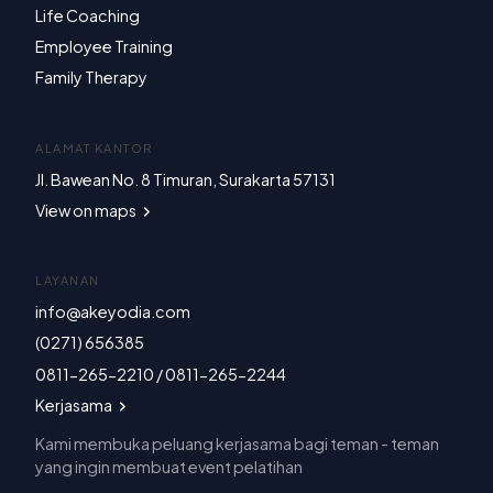
Life Coaching
Employee Training
Family Therapy
ALAMAT KANTOR
Jl. Bawean No. 8 Timuran, Surakarta 57131
View on maps
LAYANAN
info@akeyodia.com
(0271) 656385
0811-265-2210 / 0811-265-2244
Kerjasama
Kami membuka peluang kerjasama bagi teman - teman
yang ingin membuat event pelatihan