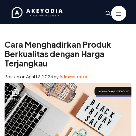
Home
/
Coaching
/
Cara Menghadirkan Produk Berkualitas
dengan Harga Terjangkau
Cara Menghadirkan Produk
Berkualitas dengan Harga
Terjangkau
Posted on
April 12, 2023
by
Administrator