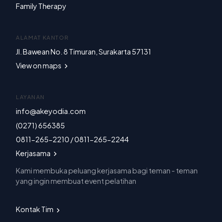
Family Therapy
ALAMAT KANTOR
Jl. Bawean No. 8 Timuran, Surakarta 57131
View on maps
LAYANAN
info@akeyodia.com
(0271) 656385
0811-265-2210 / 0811-265-2244
Kerjasama
Kami membuka peluang kerjasama bagi teman - teman
yang ingin membuat event pelatihan
Kontak Tim