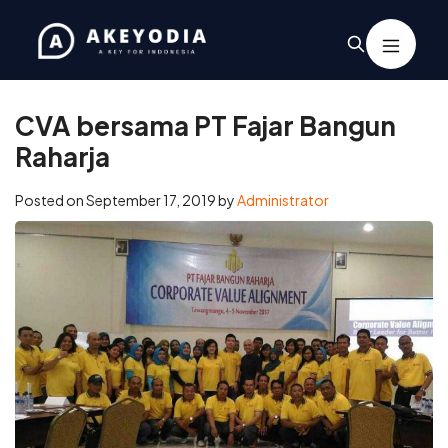
Home
/
Kegiatan
/
CVA bersama PT Fajar Bangun Raharja
CVA bersama PT Fajar Bangun
Raharja
Posted on
September 17, 2019
by
Administrator