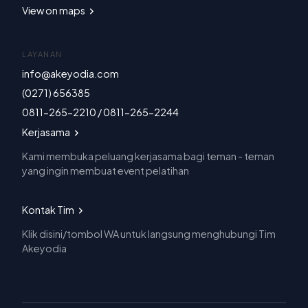
View on maps
LAYANAN
info@akeyodia.com
(0271) 656385
0811-265-2210 / 0811-265-2244
Kerjasama
Kami membuka peluang kerjasama bagi teman - teman
yang ingin membuat event pelatihan
Kontak Tim
Klik disini/tombol WA untuk langsung menghubungi Tim
Akeyodia