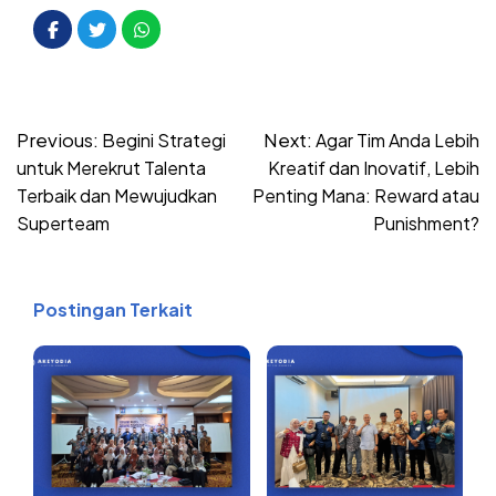
Post
Previous:
Next:
Begini Strategi
Agar Tim Anda Lebih
navigation
untuk Merekrut Talenta
Kreatif dan Inovatif, Lebih
Terbaik dan Mewujudkan
Penting Mana: Reward atau
Superteam
Punishment?
Postingan Terkait