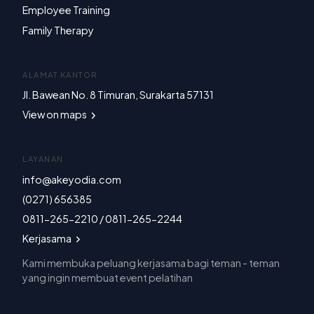
Employee Training
Family Therapy
ALAMAT KANTOR
Jl. Bawean No. 8 Timuran, Surakarta 57131
View on maps
LAYANAN
info@akeyodia.com
(0271) 656385
0811-265-2210 / 0811-265-2244
Kerjasama
Kami membuka peluang kerjasama bagi teman - teman
yang ingin membuat event pelatihan