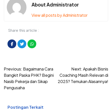
About Administrator
View all posts by Administrator
Share this article :
Post
Previous:
Next:
Bagaimana Cara
Apakah Bisnis
navigation
Bangkit Paska PHK? Begini
Coaching Masih Relevan di
Nasib Pekerja dan Sikap
2025? Temukan Alasannya!
Pengusaha
Postingan Terkait