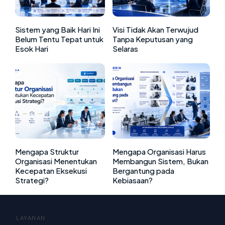
Sistem yang Baik Hari Ini
Visi Tidak Akan Terwujud
Belum Tentu Tepat untuk
Tanpa Keputusan yang
Esok Hari
Selaras
Mengapa Struktur
Mengapa Organisasi Harus
Organisasi Menentukan
Membangun Sistem, Bukan
Kecepatan Eksekusi
Bergantung pada
Strategi?
Kebiasaan?
LAYANAN