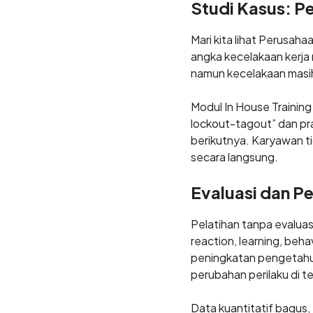
Studi Kasus: P
Mari kita lihat Perusah
angka kecelakaan kerja
namun kecelakaan masih 
Modul In House Trainin
lockout-tagout” dan pra
berikutnya. Karyawan t
secara langsung.
Evaluasi dan P
Pelatihan tanpa evaluas
reaction, learning, beha
peningkatan pengetahua
perubahan perilaku di t
Data kuantitatif bagus,