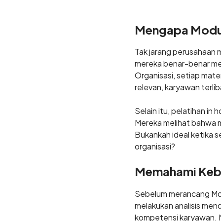
Mengapa Modul 
Tak jarang perusahaan 
mereka benar-benar men
Organisasi, setiap mate
relevan, karyawan terlib
Selain itu, pelatihan i
Mereka melihat bahwa m
Bukankah ideal ketika 
organisasi?
Memahami Kebu
Sebelum merancang Modu
melakukan analisis men
kompetensi karyawan. M