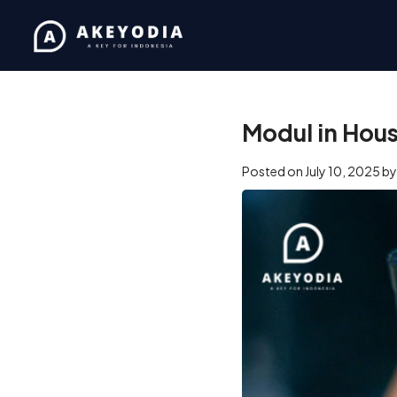
Home
/
Business
/
Modul in
Modul in Hous
Posted on
July 10, 2025
b