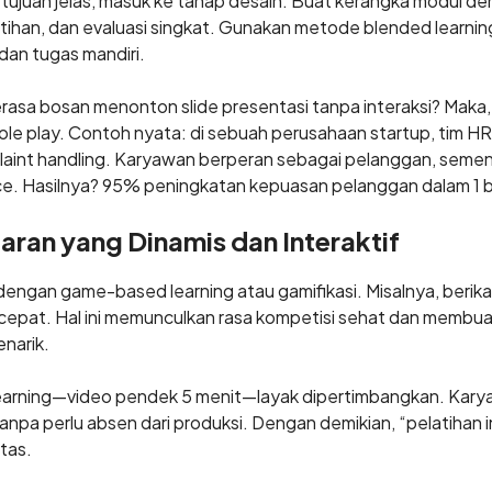
ujuan jelas, masuk ke tahap desain. Buat kerangka modul den
latihan, dan evaluasi singkat. Gunakan metode blended learnin
 dan tugas mandiri.
asa bosan menonton slide presentasi tanpa interaksi? Maka,
role play. Contoh nyata: di sebuah perusahaan startup, tim
laint handling. Karyawan berperan sebagai pelanggan, semen
ce. Hasilnya? 95% peningkatan kepuasan pelanggan dalam 1 b
ran yang Dinamis dan Interaktif
 dengan game-based learning atau gamifikasi. Misalnya, berikan
cepat. Hal ini memunculkan rasa kompetisi sehat dan membua
enarik.
rolearning—video pendek 5 menit—layak dipertimbangkan. Ka
tanpa perlu absen dari produksi. Dengan demikian, “pelatihan 
tas.