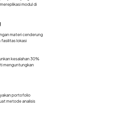
mereplikasi modul di
g
angan materi cenderung
asilitas lokasi
runkan kesalahan 30%
ukti menguntungkan
yakan portofolio
at metode analisis