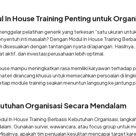
In House Training Penting untuk Organ
menggelar pelatihan generik yang terkesan “satu ukuran untu
yentuh inti masalah? Dengan Modul In House Training Berb
ri disesuaikan dengan tantangan nyata di lapangan. Hasilnya, 
at aktif, dan investasi perusahaan lebih optimal.
n house mampu meningkatkan rasa memiliki karyawan terhadap 
ateri dirancang khusus untuk memecahkan persoalan di lingk
setiap module training seakan menuntun langsung ke jantung 
tuhan Organisasi Secara Mendalam
l In House Training Berbasis Kebutuhan Organisasi, langka
dalam. Gunakan survei, wawancara, atau focus group untuk me
isalnya, apakah tim penjualan kesulitan mencapai target kar