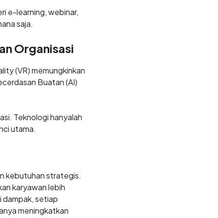
i e-learning, webinar,
mana saja.
an Organisasi
eality (VR) memungkinkan
ecerdasan Buatan (AI)
sasi. Teknologi hanyalah
nci utama.
n kebutuhan strategis.
an karyawan lebih
si dampak, setiap
 hanya meningkatkan