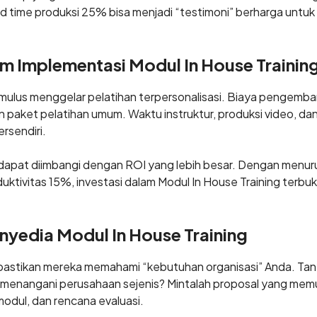
d time produksi 25% bisa menjadi “testimoni” berharga untuk 
m Implementasi Modul In House Trainin
 mulus menggelar pelatihan terpersonalisasi. Biaya pengemb
n paket pelatihan umum. Waktu instruktur, produksi video, dan f
rsendiri.
dapat diimbangi dengan ROI yang lebih besar. Dengan menu
uktivitas 15%, investasi dalam Modul In House Training terb
nyedia Modul In House Training
 pastikan mereka memahami “kebutuhan organisasi” Anda. Tan
menangani perusahaan sejenis? Mintalah proposal yang memu
odul, dan rencana evaluasi.