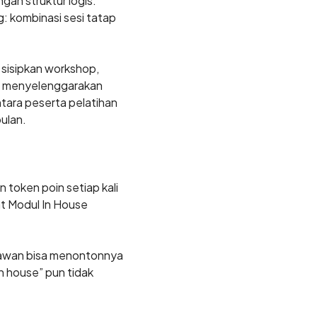
gan struktur logis:
g: kombinasi sesi tatap
 sisipkan workshop,
 HR menyelenggarakan
tara peserta pelatihan
ulan.
 token poin setiap kali
t Modul In House
ryawan bisa menontonnya
in house” pun tidak