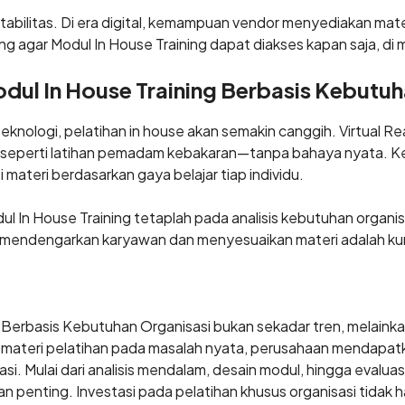
abilitas. Di era digital, kemampuan vendor menyediakan mater
g agar Modul In House Training dapat diakses kapan saja, di 
ul In House Training Berbasis Kebutuh
knologi, pelatihan in house akan semakin canggih. Virtual R
gi—seperti latihan pemadam kebakaran—tanpa bahaya nyata. K
materi berdasarkan gaya belajar tiap individu.
odul In House Training tetaplah pada analisis kebutuhan organi
 mendengarkan karyawan dan menyesuaikan materi adalah ku
 Berbasis Kebutuhan Organisasi bukan sekadar tren, melainka
materi pelatihan pada masalah nyata, perusahaan mendapatk
i. Mulai dari analisis mendalam, desain modul, hingga evalua
 penting. Investasi pada pelatihan khusus organisasi tidak