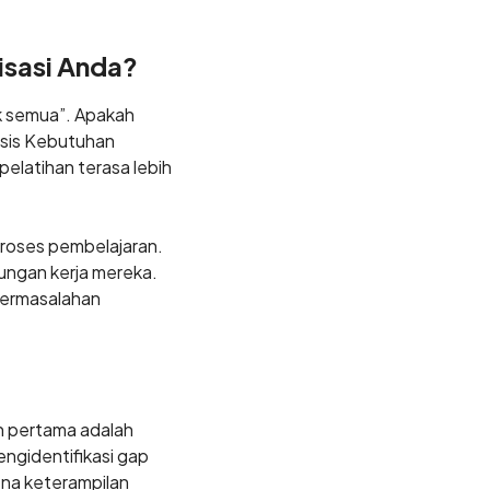
isasi Anda?
k semua”. Apakah
asis Kebutuhan
pelatihan terasa lebih
proses pembelajaran.
ungan kerja mereka.
permasalahan
h pertama adalah
ngidentifikasi gap
ena keterampilan