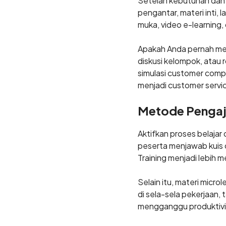
Setelah kebutuhan dan t
pengantar, materi inti, 
muka, video e-learning,
Apakah Anda pernah mer
diskusi kelompok, atau 
simulasi customer comp
menjadi customer servi
Metode Pengaja
Aktifkan proses belajar
peserta menjawab kuis 
Training menjadi lebih m
Selain itu, materi mic
di sela-sela pekerjaan, 
mengganggu produktivi