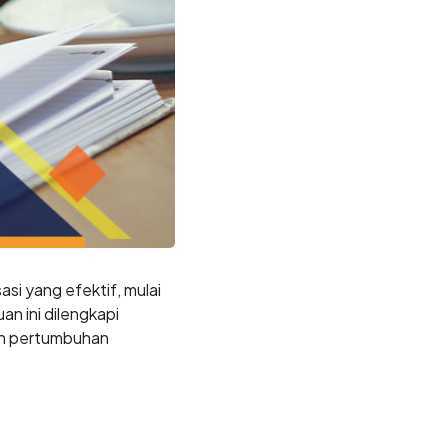
i yang efektif, mulai
an ini dilengkapi
an pertumbuhan