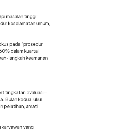
pi masalah tinggi:
sedur keselamatan umum,
fokus pada “prosedur
 60% dalam kuartal
ngkah-langkah keamanan
rt tingkatan evaluasi—
ta. Bulan kedua, ukur
 pelatihan, amati
ng karyawan yang