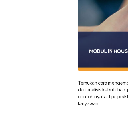
Temukan cara mengemban
dari analisis kebutuhan
contoh nyata, tips pra
karyawan.