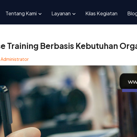
 House Training Berbasis Kebutuhan Organisasi
Tentang Kami
Layanan
Kilas Kegiatan
Blo
e Training Berbasis Kebutuhan Orga
y
Administrator