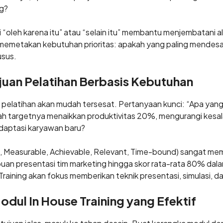
ng?
 “oleh karena itu” atau “selain itu” membantu menjembatani alu
memetakan kebutuhan prioritas: apakah yang paling mendesak
usus.
uan Pelatihan Berbasis Kebutuhan
, pelatihan akan mudah tersesat. Pertanyaan kunci: “Apa yang 
ah targetnya menaikkan produktivitas 20%, mengurangi kesal
aptasi karyawan baru?
, Measurable, Achievable, Relevant, Time-bound) sangat mem
n presentasi tim marketing hingga skor rata-rata 80% dala
Training akan fokus memberikan teknik presentasi, simulasi, 
dul In House Training yang Efektif