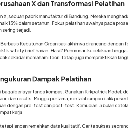
erusahaan X dan Transformasi Pelatihan
aan X, sebuah pabrik manufaktur di Bandung. Mereka menghada
 naik 15% dalam setahun. Fokus pelatihan awalnya pada pro
sering terjadi.
g Berbasis Kebutuhan Organisasi akhirnya dirancang dengan 
ktik safety brief harian. Hasil? Penurunan kecelakaan hingga
idak sekadar memahami teori, tetapi juga mempraktikkan la
engukuran Dampak Pelatihan
i bagai berlayar tanpa kompas. Gunakan Kirkpatrick Model: dö
vior, dan results. Minggu pertama, mintalah umpan balik peser
n dengan pre-test dan post-test. Kemudian, 3 bulan setelah
empat kerja.
 tetapi jangan remehkan data kualitatif. Cerita sukses seora