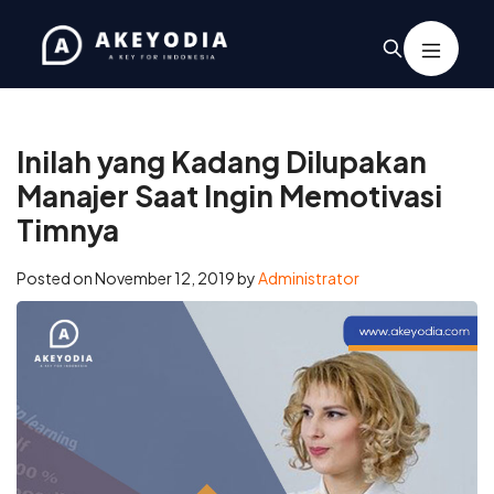
Home
/
Business
/
Inilah yang Kadang Dilupakan Manajer Saat
Ingin Memotivasi Timnya
Inilah yang Kadang Dilupakan
Manajer Saat Ingin Memotivasi
Timnya
Posted on
November 12, 2019
by
Administrator