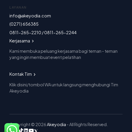
LAYANAN
info@akeyodia.com
(0271) 656385
0811-265-2210 / 0811-265-2244
Kerjasama
Kami membuka peluang kerjasama bagi teman - teman
yang ingin membuat event pelatihan
Kontak Tim
Klik disini/tombol WA untuk langsung menghubungi Tim
Akeyodia
Copyright © 2026
Akeyodia
- All Rights Reserved.