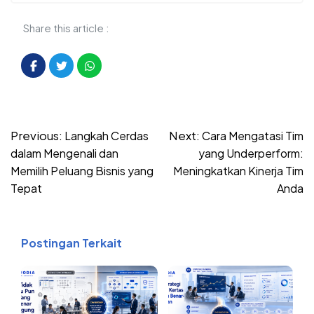
Share this article :
Post
Previous:
Next:
Langkah Cerdas
Cara Mengatasi Tim
navigation
dalam Mengenali dan
yang Underperform:
Memilih Peluang Bisnis yang
Meningkatkan Kinerja Tim
Tepat
Anda
Postingan Terkait