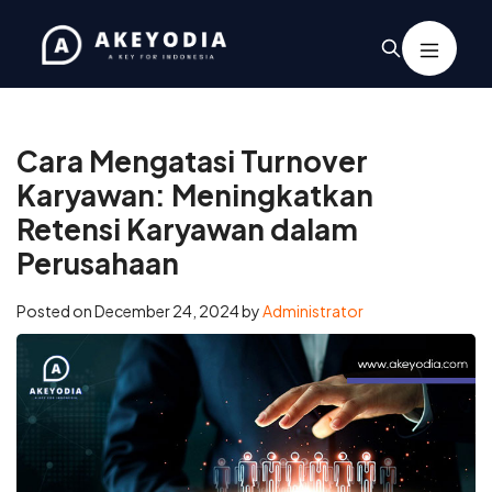
Home
/
Business
/
Cara Mengatasi Turnover Karyawan:
Meningkatkan Retensi Karyawan dalam Perusahaan
Cara Mengatasi Turnover
Karyawan: Meningkatkan
Retensi Karyawan dalam
Perusahaan
Posted on
December 24, 2024
by
Administrator