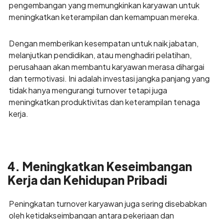
pengembangan yang memungkinkan karyawan untuk
meningkatkan keterampilan dan kemampuan mereka.
Dengan memberikan kesempatan untuk naik jabatan,
melanjutkan pendidikan, atau menghadiri pelatihan,
perusahaan akan membantu karyawan merasa dihargai
dan termotivasi. Ini adalah investasi jangka panjang yang
tidak hanya mengurangi turnover tetapi juga
meningkatkan produktivitas dan keterampilan tenaga
kerja.
4. Meningkatkan Keseimbangan
Kerja dan Kehidupan Pribadi
Peningkatan turnover karyawan juga sering disebabkan
oleh ketidakseimbangan antara pekerjaan dan