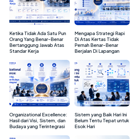
Ketika Tidak Ada Satu Pun
Mengapa Strategi Rapi
Orang Yang Benar-Benar
Di Atas Kertas Tidak
Bertanggung Jawab Atas
Pernah Benar-Benar
Standar Kerja
Berjalan Di Lapangan
Organizational Excellence:
Sistem yang Baik Hari Ini
Hasil dari Visi, Sistem, dan
Belum Tentu Tepat untuk
Budaya yang Terintegrasi
Esok Hari