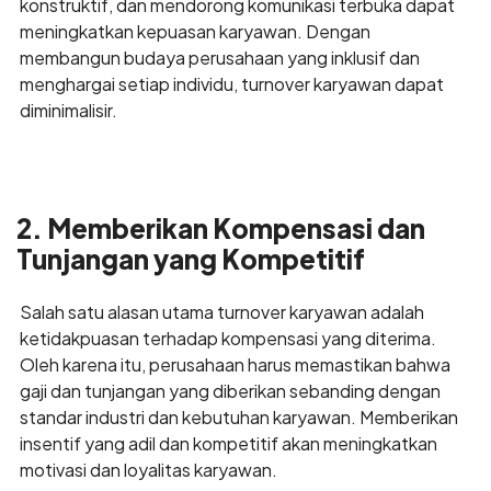
konstruktif, dan mendorong komunikasi terbuka dapat
meningkatkan kepuasan karyawan. Dengan
membangun budaya perusahaan yang inklusif dan
menghargai setiap individu, turnover karyawan dapat
diminimalisir.
2. Memberikan Kompensasi dan
Tunjangan yang Kompetitif
Salah satu alasan utama turnover karyawan adalah
ketidakpuasan terhadap kompensasi yang diterima.
Oleh karena itu, perusahaan harus memastikan bahwa
gaji dan tunjangan yang diberikan sebanding dengan
standar industri dan kebutuhan karyawan. Memberikan
insentif yang adil dan kompetitif akan meningkatkan
motivasi dan loyalitas karyawan.