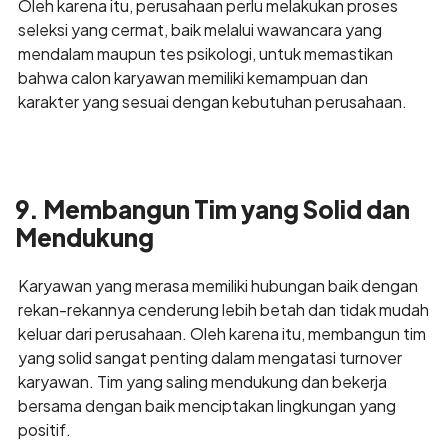
Oleh karena itu, perusahaan perlu melakukan proses
seleksi yang cermat, baik melalui wawancara yang
mendalam maupun tes psikologi, untuk memastikan
bahwa calon karyawan memiliki kemampuan dan
karakter yang sesuai dengan kebutuhan perusahaan.
9. Membangun Tim yang Solid dan
Mendukung
Karyawan yang merasa memiliki hubungan baik dengan
rekan-rekannya cenderung lebih betah dan tidak mudah
keluar dari perusahaan. Oleh karena itu, membangun tim
yang solid sangat penting dalam mengatasi turnover
karyawan. Tim yang saling mendukung dan bekerja
bersama dengan baik menciptakan lingkungan yang
positif.