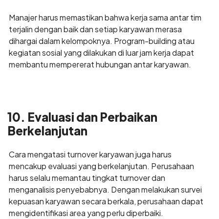
Manajer harus memastikan bahwa kerja sama antar tim
terjalin dengan baik dan setiap karyawan merasa
dihargai dalam kelompoknya. Program-building atau
kegiatan sosial yang dilakukan di luar jam kerja dapat
membantu mempererat hubungan antar karyawan.
10. Evaluasi dan Perbaikan
Berkelanjutan
Cara mengatasi turnover karyawan juga harus
mencakup evaluasi yang berkelanjutan. Perusahaan
harus selalu memantau tingkat turnover dan
menganalisis penyebabnya. Dengan melakukan survei
kepuasan karyawan secara berkala, perusahaan dapat
mengidentifikasi area yang perlu diperbaiki.