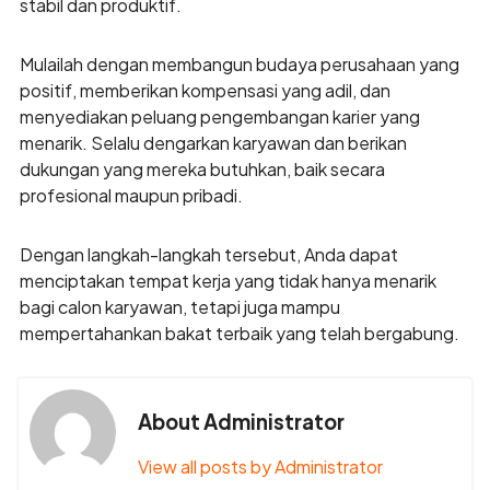
stabil dan produktif.
Mulailah dengan membangun budaya perusahaan yang
positif, memberikan kompensasi yang adil, dan
menyediakan peluang pengembangan karier yang
menarik. Selalu dengarkan karyawan dan berikan
dukungan yang mereka butuhkan, baik secara
profesional maupun pribadi.
Dengan langkah-langkah tersebut, Anda dapat
menciptakan tempat kerja yang tidak hanya menarik
bagi calon karyawan, tetapi juga mampu
mempertahankan bakat terbaik yang telah bergabung.
About Administrator
View all posts by Administrator