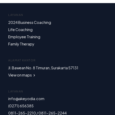
LAYANAN
2024 Business Coaching
Life Coaching
Employee Training
Family Therapy
ALAMAT KANTOR
Jl. Bawean No. 8 Timuran, Surakarta 57131
View on maps
LAYANAN
info@akeyodia.com
(0271) 656385
0811-265-2210 / 0811-265-2244