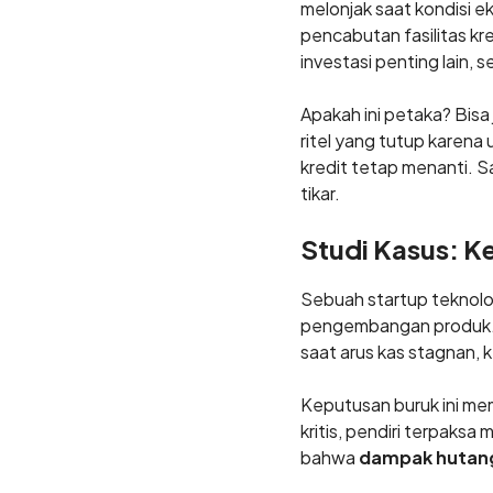
melonjak saat kondisi 
pencabutan fasilitas k
investasi penting lain, 
Apakah ini petaka? Bisa j
ritel yang tutup karena
kredit tetap menanti. S
tikar.
Studi Kasus: K
Sebuah startup teknol
pengembangan produk.
saat arus kas stagnan
Keputusan buruk ini me
kritis, pendiri terpaks
bahwa
dampak hutang