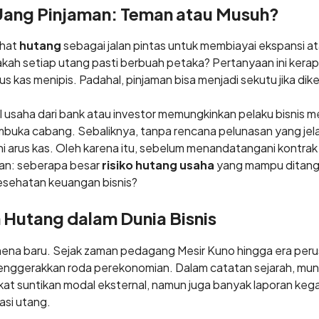
Uang Pinjaman: Teman atau Musuh?
ihat
hutang
sebagai jalan pintas untuk membiayai ekspansi 
kah setiap utang pasti berbuah petaka? Pertanyaan ini kerap
s kas menipis. Padahal, pinjaman bisa menjadi sekutu jika dik
 usaha dari bank atau investor memungkinkan pelaku bisnis m
mbuka cabang. Sebaliknya, tanpa rencana pelunasan yang jel
i arus kas. Oleh karena itu, sebelum menandatangani kontra
an: seberapa besar
risiko hutang usaha
yang mampu ditang
sehatan keuangan bisnis?
h Hutang dalam Dunia Bisnis
na baru. Sejak zaman pedagang Mesir Kuno hingga era perus
enggerakkan roda perekonomian. Dalam catatan sejarah, mun
at suntikan modal eksternal, namun juga banyak laporan kega
si utang.