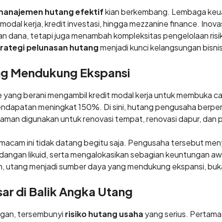
manajemen hutang efektif
kian berkembang. Lembaga ke
 modal kerja, kredit investasi, hingga mezzanine finance. Inov
dana, tetapi juga menambah kompleksitas pengelolaan risiko.
trategi pelunasan hutang
menjadi kunci kelangsungan bisnis
ang Mendukung Ekspansi
 yang berani mengambil kredit modal kerja untuk membuka c
ndapatan meningkat 150%. Di sini, hutang pengusaha berpera
aman digunakan untuk renovasi tempat, renovasi dapur, dan p
macam ini tidak datang begitu saja. Pengusaha tersebut men
cadangan likuid, serta mengalokasikan sebagian keuntungan a
an, utang menjadi sumber daya yang mendukung ekspansi, bu
sar di Balik Angka Utang
ungan, tersembunyi
risiko hutang usaha
yang serius. Pertama