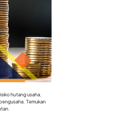
siko hutang usaha,
l pengusaha. Temukan
utan.