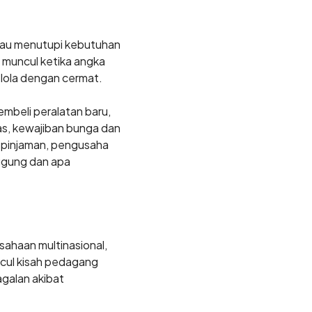
atau menutupi kebutuhan
 muncul ketika angka
elola dengan cermat.
embeli peralatan baru,
as, kewajiban bunga dan
k pinjaman, pengusaha
gung dan apa
ahaan multinasional,
cul kisah pedagang
galan akibat