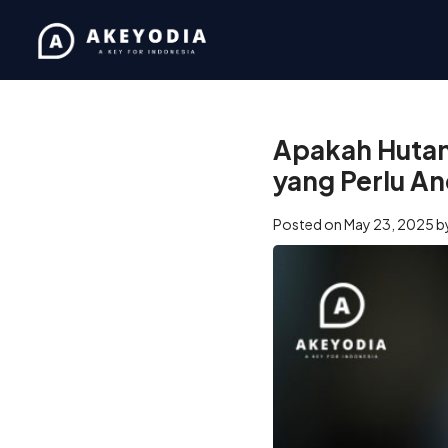
Home
/
Business
/
Apakah 
Apakah Hutan
yang Perlu A
Posted on
May 23, 2025
b