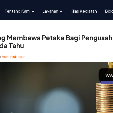
Hutang Membawa Petaka Bagi Pengusaha? 4+ Fakta yang Perlu Anda
Tentang Kami
Layanan
Kilas Kegiatan
Blo
g Membawa Petaka Bagi Pengusaha
nda Tahu
y
Administrator