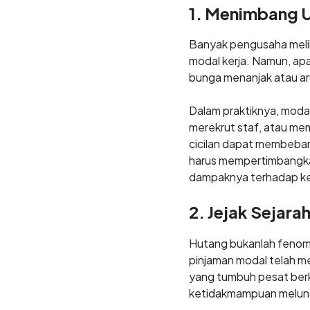
1. Menimbang 
Banyak pengusaha mel
modal kerja. Namun, apa
bunga menanjak atau aru
Dalam praktiknya, modal
merekrut staf, atau me
cicilan dapat membeban
harus mempertimbangk
dampaknya terhadap ke
2. Jejak Sejara
Hutang bukanlah fenome
pinjaman modal telah m
yang tumbuh pesat berk
ketidakmampuan meluna