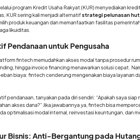
melalui program Kredit Usaha Rakyat (KUR) menyediakan kredi
, KUR sering kali menjadi alternatif
strategi pelunasan hu
lih produk keuangan dan memanfaatkan fasilitas pemerinta
ga likuiditas.
atif Pendanaan untuk Pengusaha
atform fintech memudahkan akses modal tanpa prosedur rum
unding, hingga invoice financing menawarkan solusi cepat. N
ban biaya: fintech cenderung mengenakan biaya layanan dan
tif pendanaan, tanyakan pada diri sendiri: “Apakah saya sia
an akses dana?” Jika jawabannya ya, fintech bisa memperc
ada optimalisasi modal internal, reinvestasi keuntungan, dan 
r Bisnis: Anti-Bergantung pada Hutan