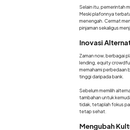
Selain itu, pemerintah 
Meski plafonnya terbatas
menengah. Cermat memi
pinjaman sekaligus menja
Inovasi Altern
Zaman now, berbagai pl
lending, equity crowdf
memahami perbedaan be
tinggi daripada bank.
Sebelum memilih alterna
tambahan untuk kemudah
tidak, tetaplah fokus p
tetap sehat.
Mengubah Kultu