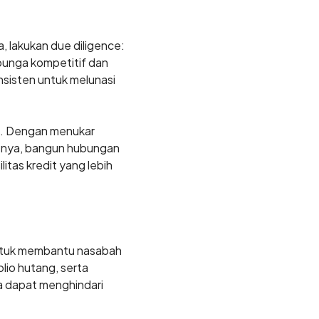
, lakukan due diligence:
 bunga kompetitif dan
nsisten untuk melunasi
n. Dengan menukar
utnya, bangun hubungan
tas kredit yang lebih
tuk membantu nasabah
io hutang, serta
a dapat menghindari