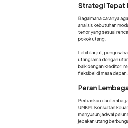
Strategi Tepat
Bagaimana caranya ag
analisis kebutuhan moda
tenor yang sesuai renca
pokok utang.
Lebih lanjut, pengusah
utang lama dengan utan
baik dengan kreditor: r
fleksibel di masa depan.
Peran Lembaga 
Perbankan dan lembaga
UMKM. Konsultan keuang
menyusun jadwal peluna
jebakan utang berbunga