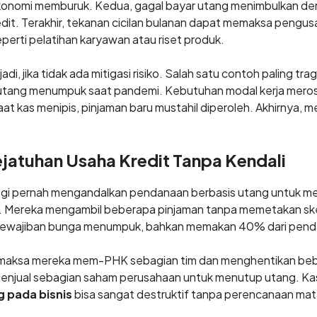
ekonomi memburuk. Kedua, gagal bayar utang menimbulkan d
redit. Terakhir, tekanan cicilan bulanan dapat memaksa peng
seperti pelatihan karyawan atau riset produk.
adi, jika tidak ada mitigasi risiko. Salah satu contoh paling tr
 utang menumpuk saat pandemi. Kebutuhan modal kerja merosot
aat kas menipis, pinjaman baru mustahil diperoleh. Akhirnya, 
ejatuhan Usaha Kredit Tanpa Kendali
ogi pernah mengandalkan pendanaan berbasis utang untuk 
 Mereka mengambil beberapa pinjaman tanpa memetakan sk
, kewajiban bunga menumpuk, bahkan memakan 40% dari pen
maksa mereka mem-PHK sebagian tim dan menghentikan beber
a menjual sebagian saham perusahaan untuk menutup utang. Ka
 pada bisnis
bisa sangat destruktif tanpa perencanaan ma