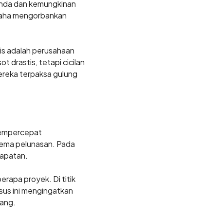
enda dan kemungkinan
usaha mengorbankan
agis adalah perusahaan
 drastis, tetapi cicilan
mereka terpaksa gulung
mempercepat
ema pelunasan. Pada
dapatan.
apa proyek. Di titik
sus ini mengingatkan
tang.