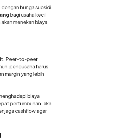
t dengan bunga subsidi.
tang
bagi usaha kecil
h akan menekan biaya
it. Peer-to-peer
amun, pengusaha harus
 margin yang lebih
p menghadapi biaya
epat pertumbuhan. Jika
menjaga cashflow agar
g