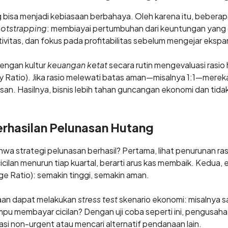
bisa menjadi kebiasaan berbahaya. Oleh karena itu, bebera
otstrapping
: membiayai pertumbuhan dari keuntungan yang d
tivitas, dan fokus pada profitabilitas sebelum mengejar eksp
 dengan kultur
keuangan ketat
secara rutin mengevaluasi rasio
y Ratio). Jika rasio melewati batas aman—misalnya 1:1—mere
an. Hasilnya, bisnis lebih tahan guncangan ekonomi dan tida
rhasilan Pelunasan Hutang
wa strategi pelunasan berhasil? Pertama, lihat penurunan ra
icilan menurun tiap kuartal, berarti arus kas membaik. Kedua, 
e Ratio): semakin tinggi, semakin aman.
ahaan dapat melakukan
stress test
skenario ekonomi: misalnya 
u membayar cicilan? Dengan uji coba seperti ini, pengusa
si non-urgent atau mencari alternatif pendanaan lain.