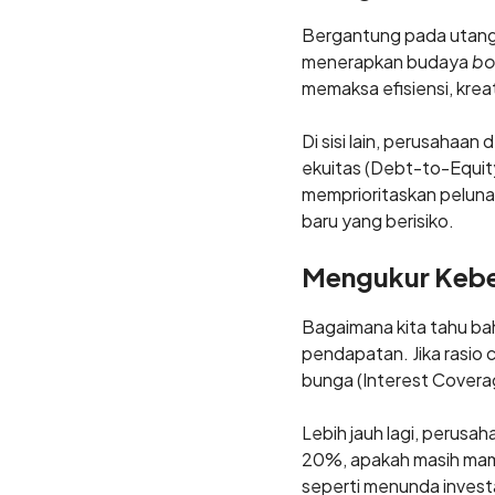
Bergantung pada utang 
menerapkan budaya
bo
memaksa efisiensi, krea
Di sisi lain, perusahaan
ekuitas (Debt-to-Equit
memprioritaskan pelunas
baru yang berisiko.
Mengukur Kebe
Bagaimana kita tahu bah
pendapatan. Jika rasio c
bunga (Interest Coverag
Lebih jauh lagi, perus
20%, apakah masih mamp
seperti menunda investa