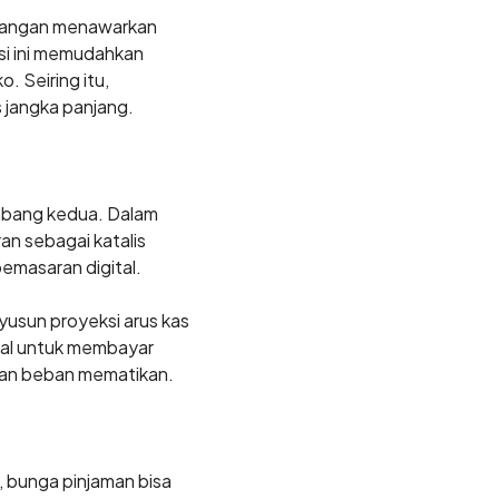
uangan menawarkan
asi ini memudahkan
 Seiring itu,
 jangka panjang.
abang kedua. Dalam
n sebagai katalis
emasaran digital.
yusun proyeksi arus kas
wal untuk membayar
kan beban mematikan.
, bunga pinjaman bisa