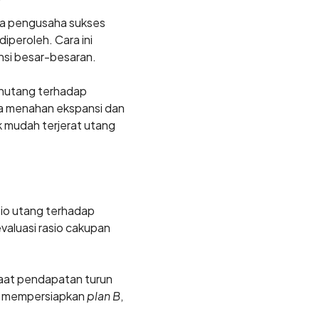
pa pengusaha sukses
iperoleh. Cara ini
ansi besar-besaran.
 hutang terhadap
ka menahan ekspansi dan
k mudah terjerat utang
sio utang terhadap
evaluasi rasio cakupan
saat pendapatan turun
ha mempersiapkan
plan B
,