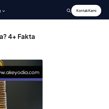
 Tahu
g
Kontak Kami
? 4+ Fakta