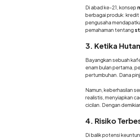
Di abad ke-21, konsep
berbagai produk: kredit
pengusaha mendapatkan 
pemahaman tentang
s
3. Ketika Hut
Bayangkan sebuah kafe
enam bulan pertama, pe
pertumbuhan. Dana pinj
Namun, keberhasilan se
realistis, menyiapkan 
cicilan. Dengan demiki
4. Risiko Terbe
Di balik potensi keunt