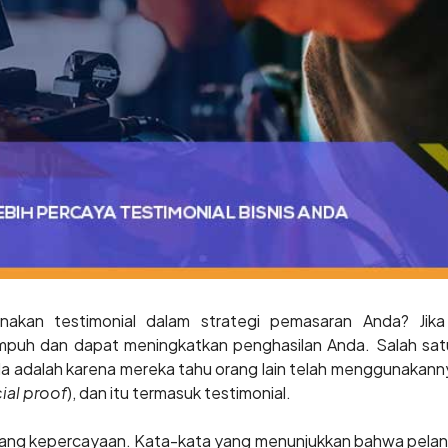
kan testimonial dalam strategi pemasaran Anda? Jika 
ampuh dan dapat meningkatkan penghasilan Anda. Salah sat
a adalah karena mereka tahu orang lain telah menggunakann
ial proof
), dan itu termasuk testimonial.
ntang kepercayaan. Kata-kata yang menunjukkan bahwa pelan