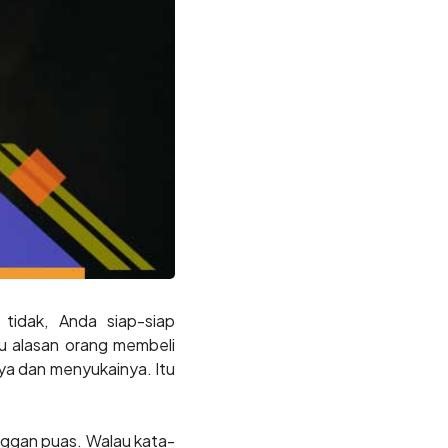
tidak, Anda siap-siap
u alasan orang membeli
ya dan menyukainya. Itu
ggan puas. Walau kata-