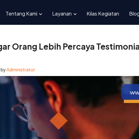
a Agar Orang Lebih Percaya Testimonial Bisnis Anda?
Tentang Kami
Layanan
Kilas Kegiatan
Blo
r Orang Lebih Percaya Testimonial
by
Administrator