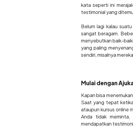
kata seperti ini meraja
testimonial yang ditemu
Belum lagi kalau suatu 
sangat beragam. Beber
menyebutkan baik-baikn
yang paling menyenang
sendiri, misalnya merek
Mulai dengan Ajuk
Kapan bisa menemukan 
Saat yang tepat ketik
ataupun kursus online 
Anda tidak meminta,
mendapatkan testimonia