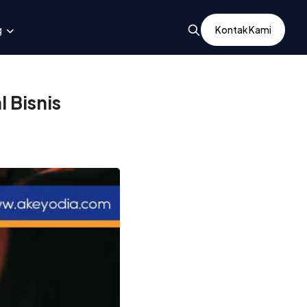
g
Kontak Kami
 Bisnis