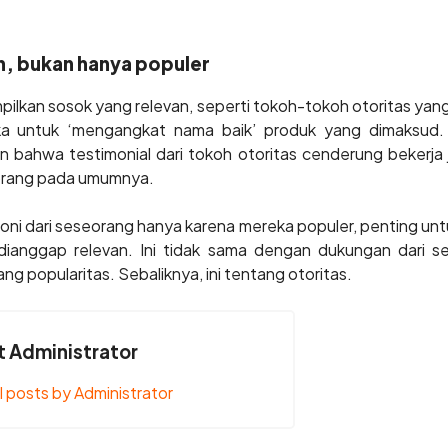
n, bukan hanya populer
ilkan sosok yang relevan, seperti tokoh-tokoh otoritas yan
 untuk ‘mengangkat nama baik’ produk yang dimaksud.
bahwa testimonial dari tokoh otoritas cenderung bekerja j
-orang pada umumnya.
moni dari seseorang hanya karena mereka populer, penting untu
ianggap relevan. Ini tidak sama dengan dukungan dari se
ang popularitas. Sebaliknya, ini tentang otoritas.
 Administrator
l posts by Administrator