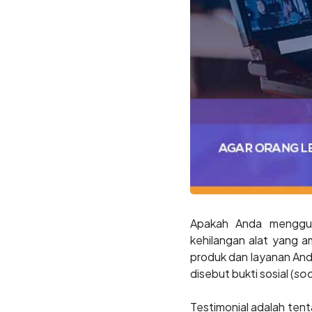
Apakah Anda mengguna
kehilangan alat yang 
produk dan layanan And
disebut bukti sosial (
soc
Testimonial adalah te