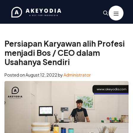
Home
/
Business
/
Persiapan Karyawan alih Profesi menjadi Bos /
CEO dalam Usahanya Sendiri
Persiapan Karyawan alih Profesi
menjadi Bos / CEO dalam
Usahanya Sendiri
Posted on
August 12, 2022
by
Administrator