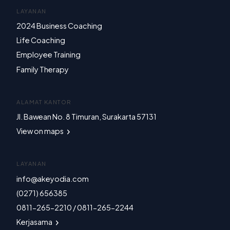
LAYANAN
2024 Business Coaching
Life Coaching
Employee Training
Family Therapy
ALAMAT KANTOR
Jl. Bawean No. 8 Timuran, Surakarta 57131
View on maps
LAYANAN
info@akeyodia.com
(0271) 656385
0811-265-2210 / 0811-265-2244
Kerjasama