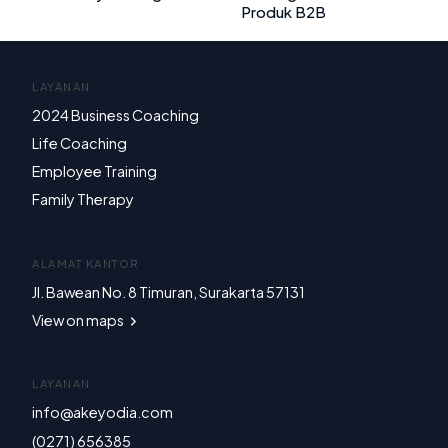
Produk B2B
LAYANAN
2024 Business Coaching
Life Coaching
Employee Training
Family Therapy
ALAMAT KANTOR
Jl. Bawean No. 8 Timuran, Surakarta 57131
View on maps
LAYANAN
info@akeyodia.com
(0271) 656385