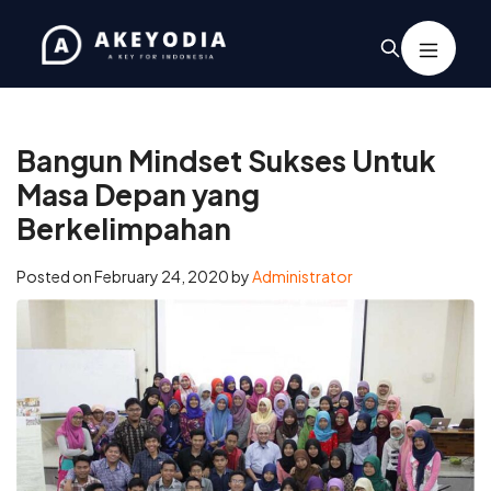
Home
/
Kegiatan
/
Bangun Mindset Sukses Untuk Masa Depan
yang Berkelimpahan
Bangun Mindset Sukses Untuk
Masa Depan yang
Berkelimpahan
Posted on
February 24, 2020
by
Administrator