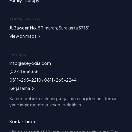
Family Therapy
ALAMAT KANTOR
Jl. Bawean No. 8 Timuran, Surakarta 57131
View on maps
LAYANAN
info@akeyodia.com
(0271) 656385
0811-265-2210 / 0811-265-2244
Kerjasama
Kami membuka peluang kerjasama bagi teman - teman
yang ingin membuat event pelatihan
Kontak Tim
Klik disini/tombol WA untuk langsung menghubungi Tim