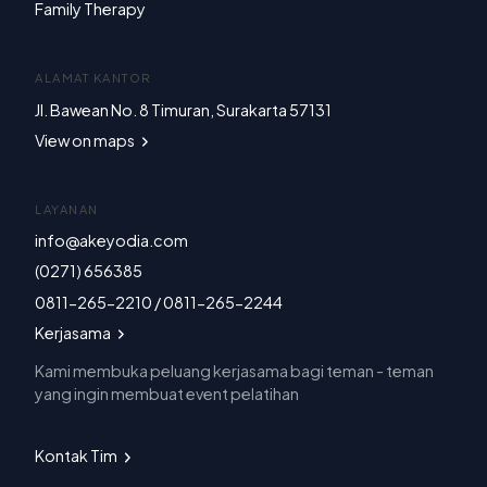
Family Therapy
ALAMAT KANTOR
Jl. Bawean No. 8 Timuran, Surakarta 57131
View on maps
LAYANAN
info@akeyodia.com
(0271) 656385
0811-265-2210 / 0811-265-2244
Kerjasama
Kami membuka peluang kerjasama bagi teman - teman
yang ingin membuat event pelatihan
Kontak Tim