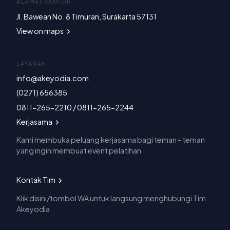
ALAMAT KANTOR
Jl. Bawean No. 8 Timuran, Surakarta 57131
View on maps
LAYANAN
info@akeyodia.com
(0271) 656385
0811-265-2210 / 0811-265-2244
Kerjasama
Kami membuka peluang kerjasama bagi teman - teman
yang ingin membuat event pelatihan
Kontak Tim
Klik disini/tombol WA untuk langsung menghubungi Tim
Akeyodia