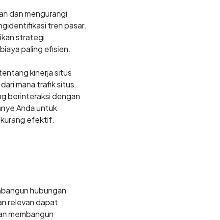
ran dan mengurangi
dentifikasi tren pasar,
kan strategi
iaya paling efisien.
entang kinerja situs
ari mana trafik situs
ng berinteraksi dengan
anye Anda untuk
kurang efektif.
embangun hubungan
an relevan dapat
, dan membangun