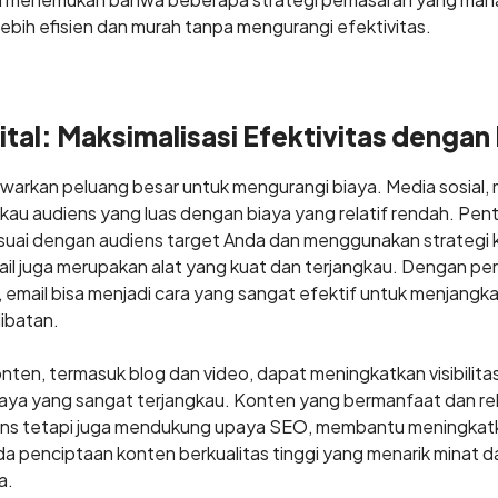
lebih efisien dan murah tanpa mengurangi efektivitas.
tal: Maksimalisasi Efektivitas denga
warkan peluang besar untuk mengurangi biaya. Media sosial,
au audiens yang luas dengan biaya yang relatif rendah. Pent
esuai dengan audiens target Anda dan menggunakan strategi 
il juga merupakan alat yang kuat dan terjangkau. Dengan per
 email bisa menjadi cara yang sangat efektif untuk menjangk
ibatan.
onten, termasuk blog dan video, dapat meningkatkan visibilit
ya yang sangat terjangkau. Konten yang bermanfaat dan rel
iens tetapi juga mendukung upaya SEO, membantu meningkatk
da penciptaan konten berkualitas tinggi yang menarik minat
a.