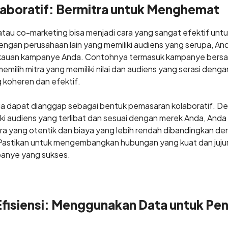
aboratif: Bermitra untuk Menghemat
atau co-marketing bisa menjadi cara yang sangat efektif unt
ngan perusahaan lain yang memiliki audiens yang serupa, An
kauan kampanye Anda. Contohnya termasuk kampanye bersa
emilih mitra yang memiliki nilai dan audiens yang serasi den
koheren dan efektif.
uga dapat dianggap sebagai bentuk pemasaran kolaboratif. De
iki audiens yang terlibat dan sesuai dengan merek Anda, And
ra yang otentik dan biaya yang lebih rendah dibandingkan 
 Pastikan untuk mengembangkan hubungan yang kuat dan jujur
anye yang sukses.
 Efisiensi: Menggunakan Data untuk P