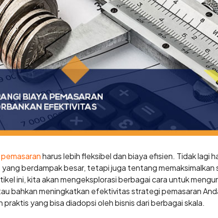
i pemasaran
harus lebih fleksibel dan biaya efisien. Tidak lagi
ang berdampak besar, tetapi juga tentang memaksimalkan s
rtikel ini, kita akan mengeksplorasi berbagai cara untuk meng
tau bahkan meningkatkan efektivitas strategi pemasaran And
praktis yang bisa diadopsi oleh bisnis dari berbagai skala.