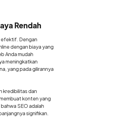
iaya Rendah
 efektif. Dengan
nline dengan biaya yang
 web Anda mudah
anya meningkatkan
na, yang pada gilirannya
 kredibilitas dan
uk membuat konten yang
lah bahwa SEO adalah
panjangnya signifikan.