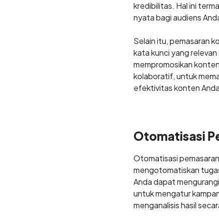
kredibilitas. Hal ini ter
nyata bagi audiens An
Selain itu, pemasaran 
kata kunci yang relevan
mempromosikan konten A
kolaboratif, untuk mema
efektivitas konten And
Otomatisasi Pe
Otomatisasi pemasaran
mengotomatiskan tugas-t
Anda dapat mengurangi 
untuk mengatur kampany
menganalisis hasil secar