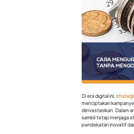
Di era digital ini,
strateg
menciptakan kampanye y
diinvestasikan. Dalam a
sambil tetap menjaga a
pendekatan inovatif dan 