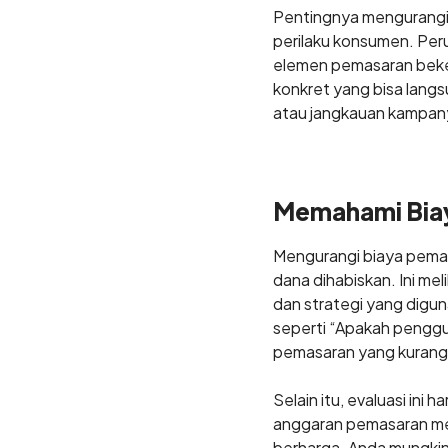
Pentingnya mengurangi 
perilaku konsumen. Per
elemen pemasaran bekerj
konkret yang bisa lang
atau jangkauan kampan
Memahami Biaya
Mengurangi biaya pema
dana dihabiskan. Ini me
dan strategi yang digu
seperti “Apakah penggu
pemasaran yang kurang e
Selain itu, evaluasi in
anggaran pemasaran me
berharga. Anda mungki