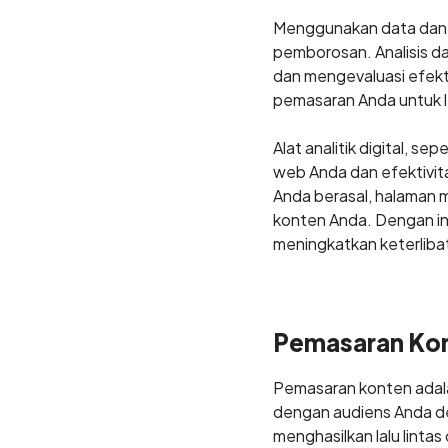
Menggunakan data dan a
pemborosan. Analisis d
dan mengevaluasi efekt
pemasaran Anda untuk le
Alat analitik digital, 
web Anda dan efektivita
Anda berasal, halaman 
konten Anda. Dengan in
meningkatkan keterlibat
Pemasaran Kon
Pemasaran konten adal
dengan audiens Anda de
menghasilkan lalu lint