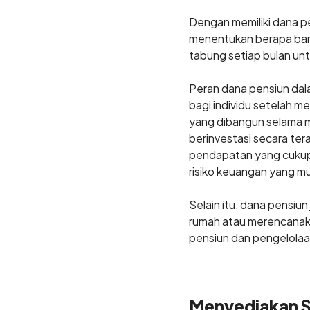
Dengan memiliki dana p
menentukan berapa ban
tabung setiap bulan un
Peran dana pensiun da
bagi individu setelah 
yang dibangun selama m
berinvestasi secara ter
pendapatan yang cukup 
risiko keuangan yang mu
Selain itu, dana pensi
rumah atau merencanak
pensiun dan pengelolaa
Menyediakan 