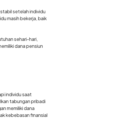
abil setelah individu
du masih bekerja, baik
tuhan sehari-hari,
emiliki dana pensiun
i individu saat
kan tabungan pribadi
an memiliki dana
yak kebebasan finansial