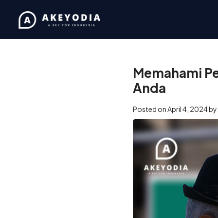
Home
/
Business
/
Memaham
Memahami Per
Anda
Posted on
April 4, 2024
by