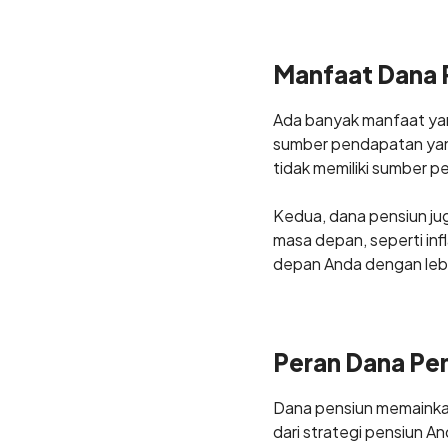
Manfaat Dana 
Ada banyak manfaat yan
sumber pendapatan yang 
tidak memiliki sumber p
Kedua, dana pensiun ju
masa depan, seperti in
depan Anda dengan lebi
Peran Dana Pe
Dana pensiun memainkan
dari strategi pensiun 