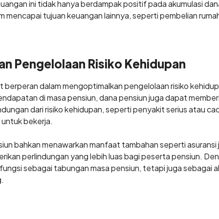
euangan ini tidak hanya berdampak positif pada akumulasi dana
m mencapai tujuan keuangan lainnya, seperti pembelian rumah
n Pengelolaan Risiko Kehidupan
 berperan dalam mengoptimalkan pengelolaan risiko kehidupan
ndapatan di masa pensiun, dana pensiun juga dapat member
ndungan dari risiko kehidupan, seperti penyakit serius atau c
ntuk bekerja.
un bahkan menawarkan manfaat tambahan seperti asuransi ji
ikan perlindungan yang lebih luas bagi peserta pensiun. De
fungsi sebagai tabungan masa pensiun, tetapi juga sebagai al
g.