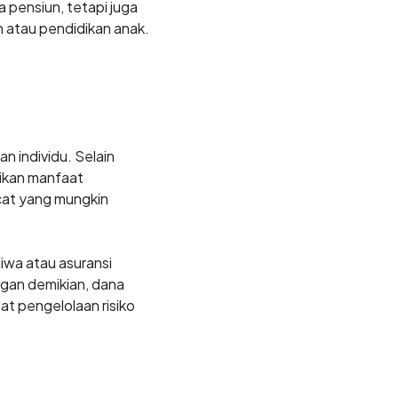
 pensiun, tetapi juga
 atau pendidikan anak.
 individu. Selain
ikan manfaat
acat yang mungkin
wa atau asuransi
ngan demikian, dana
at pengelolaan risiko