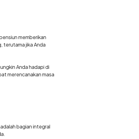
a pensiun memberikan
, terutama jika Anda
ungkin Anda hadapi di
dapat merencanakan masa
dalah bagian integral
da.