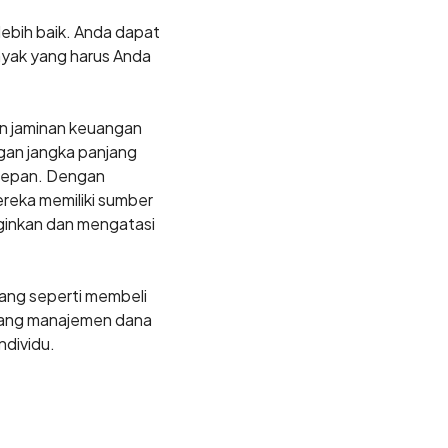
ebih baik. Anda dapat
yak yang harus Anda
n jaminan keuangan
gan jangka panjang
 depan. Dengan
ereka memiliki sumber
ginkan dan mengatasi
jang seperti membeli
tang manajemen dana
ndividu.