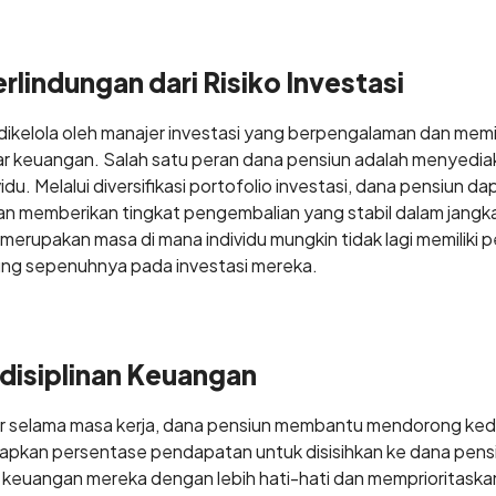
lindungan dari Risiko Investasi
dikelola oleh manajer investasi yang berpengalaman dan mem
 keuangan. Salah satu peran dana pensiun adalah menyediak
ividu. Melalui diversifikasi portofolio investasi, dana pensiun d
 dan memberikan tingkat pengembalian yang stabil dalam jangka
merupakan masa di mana individu mungkin tidak lagi memiliki 
ung sepenuhnya pada investasi mereka.
isiplinan Keuangan
atur selama masa kerja, dana pensiun membantu mendorong ked
pkan persentase pendapatan untuk disisihkan ke dana pensiu
a keuangan mereka dengan lebih hati-hati dan memprioritask