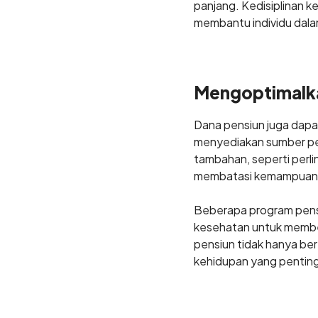
panjang. Kedisiplinan k
membantu individu dala
Mengoptimalka
Dana pensiun juga dapat
menyediakan sumber pe
tambahan, seperti perli
membatasi kemampuan u
Beberapa program pensi
kesehatan untuk member
pensiun tidak hanya ber
kehidupan yang pentin