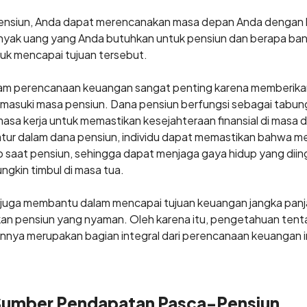
ensiun, Anda dapat merencanakan masa depan Anda dengan l
yak uang yang Anda butuhkan untuk pensiun dan berapa ban
tuk mencapai tujuan tersebut.
lam perencanaan keuangan sangat penting karena memberika
memasuki masa pensiun. Dana pensiun berfungsi sebagai tabun
asa kerja untuk memastikan kesejahteraan finansial di masa
atur dalam dana pensiun, individu dapat memastikan bahwa m
saat pensiun, sehingga dapat menjaga gaya hidup yang diin
ngkin timbul di masa tua.
un juga membantu dalam mencapai tujuan keuangan jangka pan
an pensiun yang nyaman. Oleh karena itu, pengetahuan ten
nnya merupakan bagian integral dari perencanaan keuangan i
Sumber Pendapatan Pasca-Pensiun