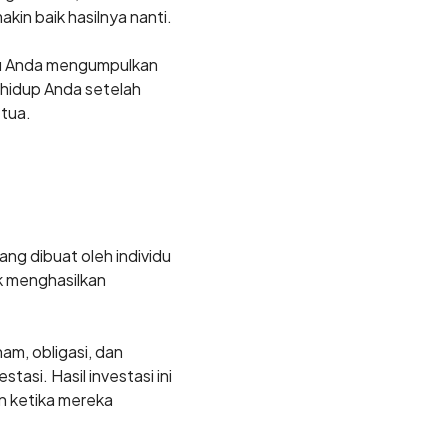
in baik hasilnya nanti.
tu Anda mengumpulkan
hidup Anda setelah
 tua.
ng dibuat oleh individu
uk menghasilkan
am, obligasi, dan
si. Hasil investasi ini
 ketika mereka