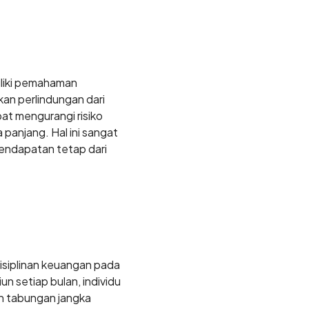
iliki pemahaman
an perlindungan dari
apat mengurangi risiko
 panjang. Hal ini sangat
pendapatan tetap dari
isiplinan keuangan pada
n setiap bulan, individu
an tabungan jangka