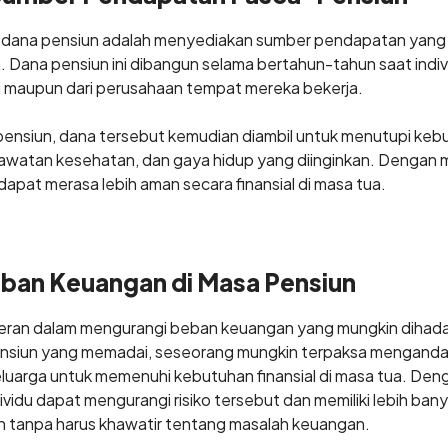
 dana pensiun adalah menyediakan sumber pendapatan yang st
Dana pensiun ini dibangun selama bertahun-tahun saat indivi
iri maupun dari perusahaan tempat mereka bekerja.
ensiun, dana tersebut kemudian diambil untuk menutupi kebu
rawatan kesehatan, dan gaya hidup yang diinginkan. Dengan m
dapat merasa lebih aman secara finansial di masa tua.
ban Keuangan di Masa Pensiun
eran dalam mengurangi beban keuangan yang mungkin dihadap
ensiun yang memadai, seseorang mungkin terpaksa mengandal
luarga untuk memenuhi kebutuhan finansial di masa tua. Deng
ividu dapat mengurangi risiko tersebut dan memiliki lebih ban
n tanpa harus khawatir tentang masalah keuangan.