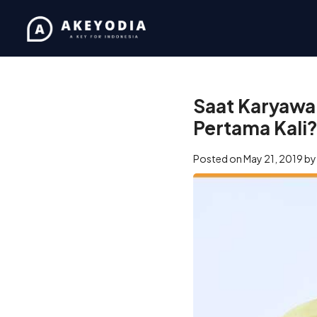
Home
/
Coaching
/
Saat Ka
Saat Karyawa
Pertama Kali
Posted on
May 21, 2019
b