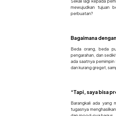
Sekali lagi kepada pe
mewujudkan tujuan be
perbuatan?
Bagaimana denga
Beda orang, beda pul
pengarahan, dan sedikit
ada saatnya pemimpin 
dan kurang greget, sampa
“Tapi, saya bisa pr
Barangkali ada yang m
tugasnya menghasilkan 
dan
mood
-nya bagus.