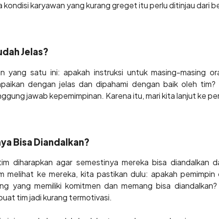
a kondisi karyawan yang kurang greget itu perlu ditinjau dari 
udah Jelas?
n yang satu ini: apakah instruksi untuk masing-masing or
mpaikan dengan jelas dan dipahami dengan baik oleh tim? 
gung jawab kepemimpinan. Karena itu, mari kita lanjut ke pe
a Bisa Diandalkan?
 tim diharapkan agar semestinya mereka bisa diandalkan 
 melihat ke mereka, kita pastikan dulu: apakah pemimpin 
rang yang memiliki komitmen dan memang bisa diandalkan? A
at tim jadi kurang termotivasi.