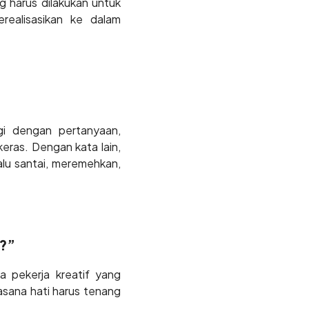
 harus dilakukan untuk
realisasikan ke dalam
gi dengan pertanyaan,
keras. Dengan kata lain,
lu santai, meremehkan,
a?”
a pekerja kreatif yang
asana hati harus tenang