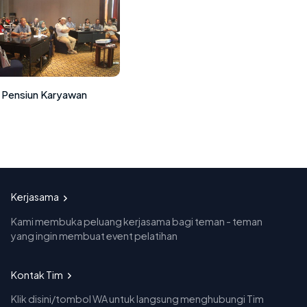
 Pensiun Karyawan
Kerjasama
Kami membuka peluang kerjasama bagi teman - teman
yang ingin membuat event pelatihan
Kontak Tim
Klik disini/tombol WA untuk langsung menghubungi Tim