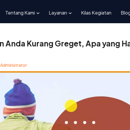
ryawan Anda Kurang Greget, Apa yang Harus Dibenahi Pertama Kali?
Tentang Kami
Layanan
Kilas Kegiatan
Blo
n Anda Kurang Greget, Apa yang Ha
?
y
Administrator