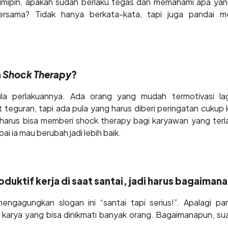
mimipin, apakah sudah berlaku tegas dan memahami apa yang
rsama? Tidak hanya berkata-kata, tapi juga pandai me
n
Shock Therapy
?
a perlakuannya. Ada orang yang mudah termotivasi la
 teguran, tapi ada pula yang harus diberi peringatan cukup 
harus bisa memberi shock therapy bagi karyawan yang terla
i ia mau berubah jadi lebih baik.
oduktif kerja di saat santai, jadi harus bagaiman
engagungkan slogan ini “santai tapi serius!”. Apalagi par
karya yang bisa dinikmati banyak orang. Bagaimanapun, su