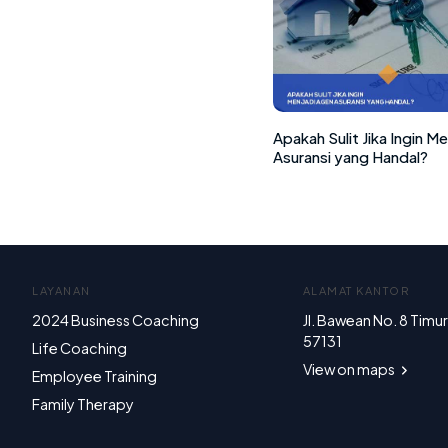
Apakah Sulit Jika Ingin M
Asuransi yang Handal?
LAYANAN
ALAMAT KANTOR
2024 Business Coaching
Jl. Bawean No. 8 Timu
57131
Life Coaching
View on maps
Employee Training
Family Therapy