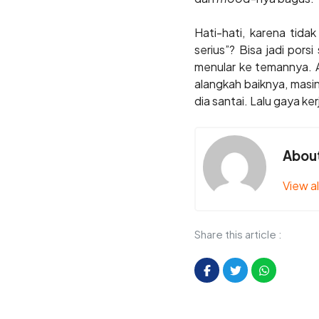
Hati-hati, karena tid
serius”? Bisa jadi pors
menular ke temannya. Aw
alangkah baiknya, masi
dia santai. Lalu gaya ke
About
View al
Share this article :