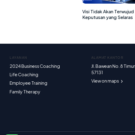
Visi Tidak Akan Terwujud
Keputusan yang Selaras
LAYANAN
ALAMAT KANTOR
2024 Business Coaching
Jl. Bawean No. 8 Timu
57131
Life Coaching
View on maps
Employee Training
Family Therapy