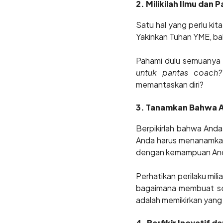
2. Milikilah Ilmu dan 
Satu hal yang perlu kit
Yakinkan Tuhan YME, b
Pahami dulu semuanya 
untuk pantas coach?
memantaskan diri?
3. Tanamkan Bahwa An
Berpikirlah bahwa Anda 
Anda harus menanamkan 
dengan kemampuan An
Perhatikan perilaku mili
bagaimana membuat seg
adalah memikirkan yang 
4. Berfikir Inovatif 