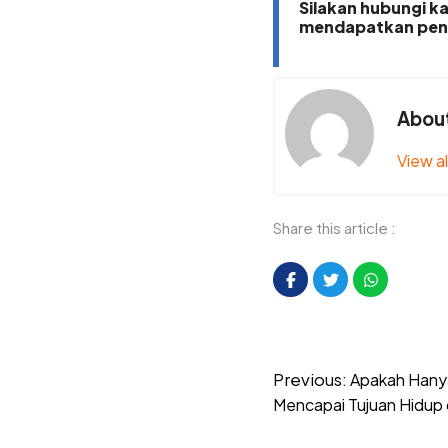
Silakan hubungi k
mendapatkan pen
About
View al
Share this article :
Post
Previous:
Apakah Hanya
navigation
Mencapai Tujuan Hidup 