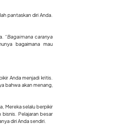
lah pantaskan diri Anda.
ta.
“Bagaimana caranya
lmunya bagaimana mau
kir Anda menjadi kritis.
caya bahwa akan menang,
ya, Mereka selalu berpikir
isnis. Pelajaran besar
ya diri Anda sendiri.