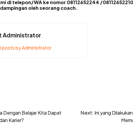
ami di telepon/WA ke nomor 08112652244 /08112652210, 
dampingan oleh seorang coach.
 Administrator
l posts by Administrator
Next:
 Dengan Belajar Kita Dapat
Ini yang Dilakuk
dan Karier?
Memul