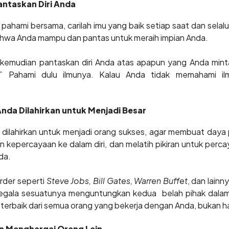
Pantaskan Diri Anda
a pahami bersama, carilah imu yang baik setiap saat dan selalu
ahwa Anda mampu dan pantas untuk meraih impian Anda.
kemudian pantaskan diri Anda atas apapun yang Anda min
”
Pahami dulu ilmunya. Kalau Anda tidak memahami i
da Dilahirkan untuk Menjadi Besar
dilahirkan untuk menjadi orang sukses, agar membuat daya pi
kepercayaan ke dalam diri, dan melatih pikiran untuk per
da.
arder seperti
Steve Jobs, Bill Gates, Warren Buffet
, dan lainn
ala sesuatunya menguntungkan kedua belah pihak dalam b
terbaik dari semua orang yang bekerja dengan Anda, bukan han
dan Menghargai Orang Lain