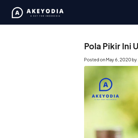
Home
/
Business
/
Pola Piki
Pola Pikir Ini
Posted on
May 6, 2020
by