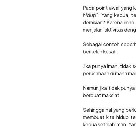
Pada point awal yang k
hidup
”. Yang kedua, t
demikian? Karena iman 
menjalani aktivitas den
Sebagai contoh sederha
berkeluh kesah.
Jika punya iman, tidak 
perusahaan di mana mana
Namun jika tidak punya 
berbuat maksiat.
Sehingga hal yang perlu
membuat kita hidup te
kedua setelah iman. Ya